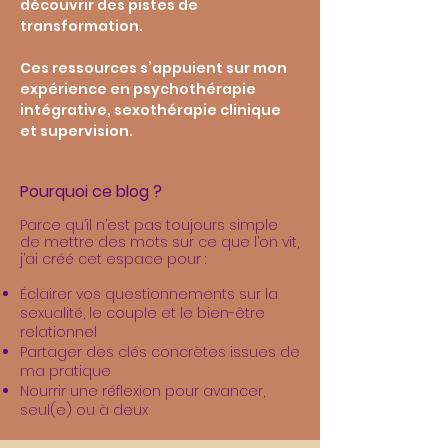
découvrir des pistes de
transformation.
Ces ressources s’appuient sur mon
expérience en psychothérapie
intégrative, sexothérapie clinique
et supervision.
Pourquoi ce blog ?
Parce qu’il n’est pas toujours simple
de mettre des mots sur ce que l’on vit,
j’ai créé cet espace pour :
Éclairer vos questionnements sur la
sexualité, le couple et le bien-être
relationnel
Partager des clés concrètes issues de
ma pratique
Nourrir une réflexion pour avancer,
seul(e) ou à deux