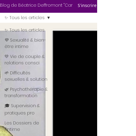
Blog de Béatrice Deffromont "Carnets de
S'inscrire
✨ Tous les articles
✨ Tous les articles
💜 Sexualité & bien-
être intime
💛 Vie de couple &
relations consci
🌱 Difficultés
sexuelles & solution
🌿 Psychothérapie &
transformation
🎓 Supervision &
pratiques pro
Les Dossiers de
l'Intime