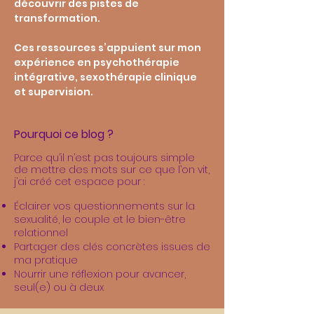
découvrir des pistes de
transformation.
Ces ressources s’appuient sur mon
expérience en psychothérapie
intégrative, sexothérapie clinique
et supervision.
Pourquoi ce blog ?
Parce qu’il n’est pas toujours simple
de mettre des mots sur ce que l’on vit,
j’ai créé cet espace pour :
Éclairer vos questionnements sur la
sexualité, le couple et le bien-être
relationnel
Partager des clés concrètes issues de
ma pratique
Nourrir une réflexion pour avancer,
seul(e) ou à deux