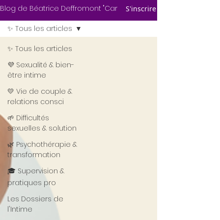
Blog de Béatrice Deffromont "Carnets de
S'inscrire
✨ Tous les articles
✨ Tous les articles
💜 Sexualité & bien-
être intime
💛 Vie de couple &
relations consci
🌱 Difficultés
sexuelles & solution
🌿 Psychothérapie &
transformation
🎓 Supervision &
pratiques pro
Les Dossiers de
l'Intime