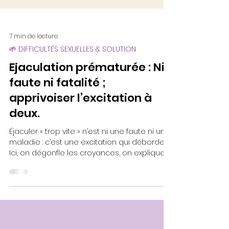
7 min de lecture
🌱 DIFFICULTÉS SEXUELLES & SOLUTION
Ejaculation prématurée : Ni
faute ni fatalité ;
apprivoiser l’excitation à
deux.
Éjaculer « trop vite » n’est ni une faute ni une
maladie : c’est une excitation qui déborde.
Ici, on dégonfle les croyances, on explique
la courbe en 4 zones et les 5 réglages qui
apaisent (souffle, tonus, perceptions,