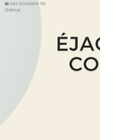
📖 Les Dossiers de
l'Intime