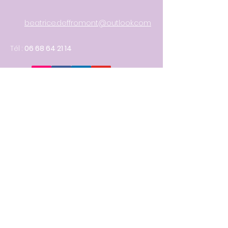
beatrice.deffromont@outlook.com
Tél :
06 68 64 21 14
https://www.theraoo.fr
https://www.proxibienetre.fr
https://www.proxisexo.fr
Thérapie de couple
Psychothérapie
Sexothérapie
Supervision clinique / APP
Consultations à Albi - Toulouse -