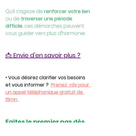
Qu’il s’agisse de 
renforcer votre lien
ou de
 traverser une période 
difficile
, ces démarches peuvent 
vous guider vers plus d’harmonie.
📩 
Envie d’en savoir plus ?
• 
Vous désirez clarifier vos besoins 
et vous informer ?
Prenez  rdv pour 
un appel téléphonique gratuit de 
15mn 
Faites le premier pas dès 
aujourd’hui pour évoluer 