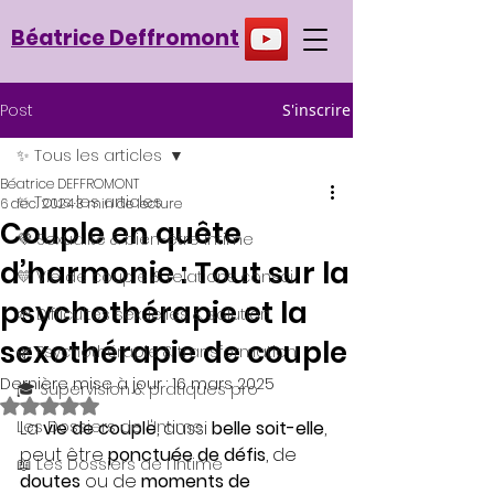
Béatrice Deffromont
Post
S'inscrire
✨ Tous les articles
Béatrice DEFFROMONT
✨ Tous les articles
6 déc. 2024
3 min de lecture
Couple en quête
💜 Sexualité & bien-être intime
d’harmonie : Tout sur la
💛 Vie de couple & relations consci
psychothérapie et la
🌱 Difficultés sexuelles & solution
sexothérapie de couple
🌿 Psychothérapie & transformation
Dernière mise à jour :
16 mars 2025
🎓 Supervision & pratiques pro
Noté NaN étoiles sur 5.
Les Dossiers de l'Intime
La
 vie de couple
, aussi 
belle soit-elle
, 
peut être 
ponctuée de défis
, de 
📖 Les Dossiers de l'Intime
doutes
 ou de 
moments de 