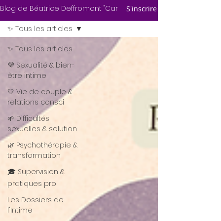
Blog de Béatrice Deffromont "Carnets de
S'inscrire
✨ Tous les articles
✨ Tous les articles
💜 Sexualité & bien-
être intime
💛 Vie de couple &
relations consci
🌱 Difficultés
sexuelles & solution
🌿 Psychothérapie &
transformation
🎓 Supervision &
pratiques pro
Les Dossiers de
l'Intime