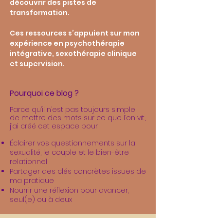
découvrir des pistes de
transformation.
Ces ressources s’appuient sur mon
expérience en psychothérapie
intégrative, sexothérapie clinique
et supervision.
Pourquoi ce blog ?
Parce qu’il n’est pas toujours simple
de mettre des mots sur ce que l’on vit,
j’ai créé cet espace pour :
Éclairer vos questionnements sur la
sexualité, le couple et le bien-être
relationnel
Partager des clés concrètes issues de
ma pratique
Nourrir une réflexion pour avancer,
seul(e) ou à deux