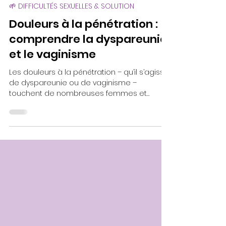
4 min de lecture
🌱 DIFFICULTÉS SEXUELLES & SOLUTION
Douleurs à la pénétration :
comprendre la dyspareunie
et le vaginisme
Les douleurs à la pénétration – qu’il s’agisse
de dyspareunie ou de vaginisme –
touchent de nombreuses femmes et
impactent profondément la vie intime.
Douleur, peur, blocage, perte de désir… Ces
troubles ne sont pas une fatalité. Avec un
accompagnement respectueux, il est
possible de sortir du silence, d’apprivoiser
son corps et de retrouver une sexualité plus
libre, vivante et épanouie.