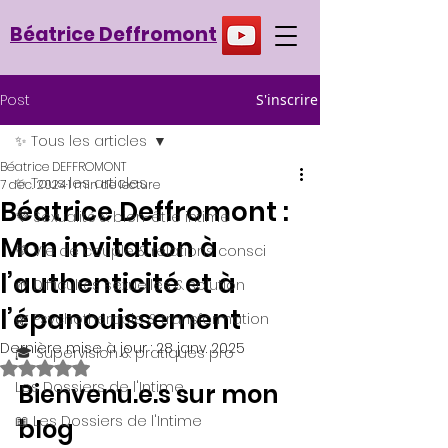
Béatrice Deffromont
Post
S'inscrire
✨ Tous les articles
Béatrice DEFFROMONT
✨ Tous les articles
7 déc. 2024
1 min de lecture
Béatrice Deffromont :
💜 Sexualité & bien-être intime
Mon invitation à
💛 Vie de couple & relations consci
l’authenticité et à
🌱 Difficultés sexuelles & solution
l’épanouissement
🌿 Psychothérapie & transformation
Dernière mise à jour :
28 janv. 2025
🎓 Supervision & pratiques pro
Noté NaN étoiles sur 5.
Les Dossiers de l'Intime
Bienvenu.e.s sur mon 
📖 Les Dossiers de l'Intime
blog